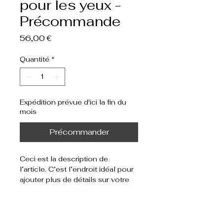
pour les yeux -
Précommande
Prix
56,00 €
Quantité
*
Expédition prévue d'ici la fin du
mois
Précommander
Ceci est la description de 
l’article. C’est l’endroit idéal pour 
ajouter plus de détails sur votre 
article, tels que la taille, la 
matière, les conseils d’entretien 
Informations sur l'article
et les instructions de nettoyage.