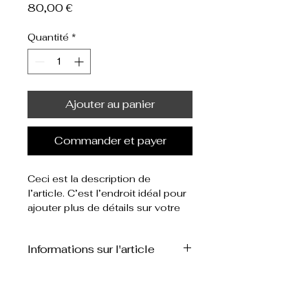
Prix
80,00 €
Quantité
*
Ajouter au panier
Commander et payer
Ceci est la description de 
l’article. C’est l’endroit idéal pour 
ajouter plus de détails sur votre 
article, tels que la taille, la 
matière, les conseils d’entretien 
Informations sur l'article
et les instructions de nettoyage. 
(edited)
C'est l'endroit idéal pour ajouter 
Politique de retour et de
des informations sur votre article, 
remboursement
telles que les 
tailles 