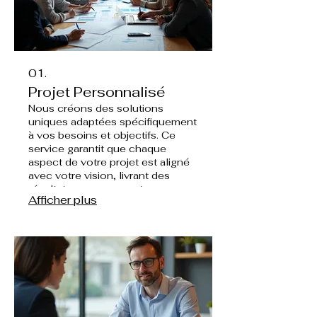
01.
Projet Personnalisé
Nous créons des solutions
uniques adaptées spécifiquement
à vos besoins et objectifs. Ce
service garantit que chaque
aspect de votre projet est aligné
avec votre vision, livrant des
résultats sur mesure et
Afficher plus
impactants. Collaborez avec nous
pour transformer vos idées en
réalisations concrètes et
exceptionnelles.