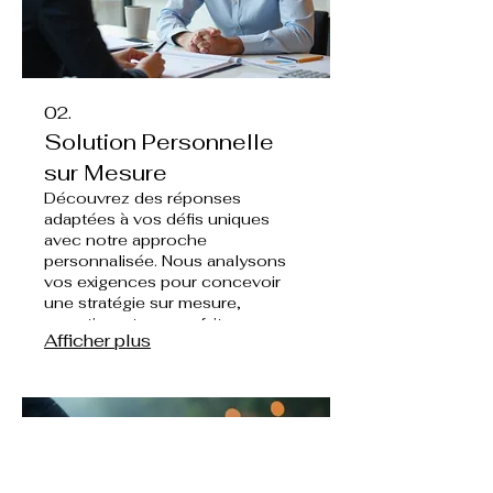
02.
Solution Personnelle
sur Mesure
Découvrez des réponses
adaptées à vos défis uniques
avec notre approche
personnalisée. Nous analysons
vos exigences pour concevoir
une stratégie sur mesure,
garantissant une parfaite
Afficher plus
adéquation avec vos attentes.
Obtenez une approche dédiée
qui répond précisément à vos
besoins.